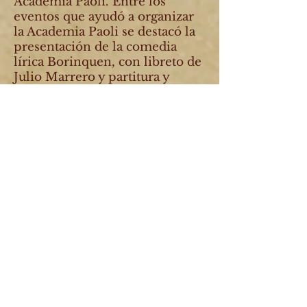
Academia Paoli. Entre los
eventos que ayudó a organizar
la Academia Paoli se destacó la
presentación de la comedia
lírica Borinquen, con libreto de
Julio Marrero y partitura y
dirección musical de Jesús
Figueroa. Jesús Figueroa y
Carmen Sanabia de Figueroa,
junto a sus hijos y nietos,
formaron una de las principales
familias de músicos en la
historia del país, que han dejado
una huella imborrable en los
escenarios internacionales.
Antonio Paoli tuvo un solo hijo
con su esposa Josefina Vetiska:
Antonio Arnaldo, quien se casó
con Aida Paoli y tuvieron cuatro
hijos: Arnold, Joseph y los
gemelos Robert y Albert. Robert