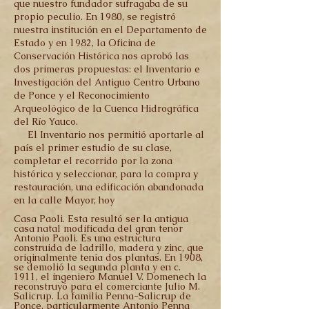
que nuestro fundador sufragaba de su
propio peculio. En 1980, se registró
nuestra institución en el Departamento de
Estado y en 1982, la Oficina de
Conservación Histórica nos aprobó las
dos primeras propuestas: el Inventario e
Investigación del Antiguo Centro Urbano
de Ponce y el Reconocimiento
Arqueológico de la Cuenca Hidrográfica
del Río Yauco.
El Inventario nos permitió aportarle al
país el primer estudio de su clase,
completar el recorrido por la zona
histórica y seleccionar, para la compra y
restauración, una edificación abandonada
en la calle Mayor, hoy
Casa Paoli. Esta resultó ser la antigua
casa natal modificada del gran tenor
Antonio Paoli. Es una estructura
construida de ladrillo, madera y zinc, que
originalmente tenía dos plantas. En 1908,
se demolió la segunda planta y en c.
1911, el ingeniero Manuel V. Domenech la
reconstruyó para el comerciante Julio M.
Salicrup. La familia Penna-Salicrup de
Ponce, particularmente Antonio Penna