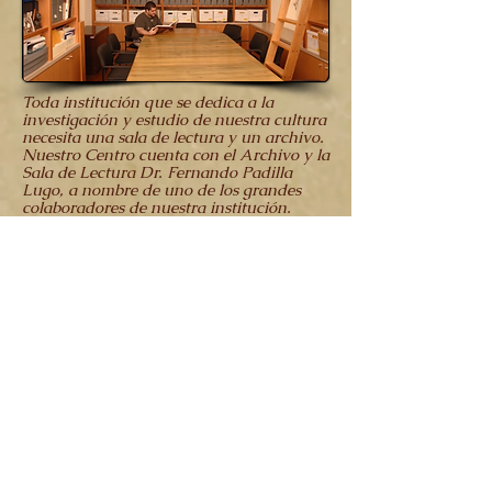
Toda institución que se dedica a la
investigación y estudio de nuestra cultura
necesita una sala de lectura y un archivo.
Nuestro Centro cuenta con el Archivo y la
Sala de Lectura Dr. Fernando Padilla
Lugo, a nombre de uno de los grandes
colaboradores de nuestra institución.
Nuestra Sala de Lectura tiene depositados
alrededor de más de mil libros sobre la
cultura de nuestro país y la mayoría de
los países iberoamericanos destacándose
ediciones de México, Brasil, la República
Dominicana, Perú, Argentina, Paraguay,
Ecuador y algunos países de Europa
como España y Francia.
Actualmente, a causa de los terremotos y
la crisis creada en parte por el Covid 19, el
archivo y la sala de lectura se encuentran
en remodelación y están cerrados al
público hasta nuevo aviso
.
Los caminos de