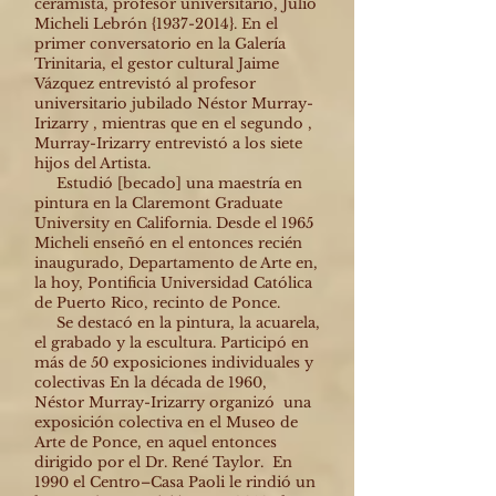
ceramista, profesor universitario, Julio
Micheli Lebrón {1937-2014}. En el
primer conversatorio en la Galería
Trinitaria, el gestor cultural Jaime
Vázquez entrevistó al profesor
universitario jubilado Néstor Murray-
Irizarry , mientras que en el segundo ,
Murray-Irizarry entrevistó a los siete
hijos del Artista.
Estudió [becado] una maestría en
pintura en la Claremont Graduate
University en California. Desde el 1965
Micheli enseñó en el entonces recién
inaugurado, Departamento de Arte en,
la hoy, Pontificia Universidad Católica
de Puerto Rico, recinto de Ponce.
Se destacó en la pintura, la acuarela,
el grabado y la escultura. Participó en
más de 50 exposiciones individuales y
colectivas En la década de 1960,
Néstor Murray-Irizarry organizó una
exposición colectiva en el Museo de
Arte de Ponce, en aquel entonces
dirigido por el Dr. René Taylor. En
1990 el Centro–Casa Paoli le rindió un