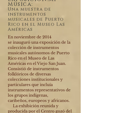
Música:
Una muestra de
instrumentos
musicales de Puerto
Rico en el Museo Las
Américas
En noviembre de 2014
se
inauguró una exposición de la
colección de instrumentos
musicales autónomos de Puerto
Rico en el Museo de Las
Américas en el Viejo San Juan.
Consistió de instrumentos
folklóricos de diversas
colecciones institucionales y
particulares que incluía
instrumentos representativos de
los grupos indígenas,
caribeños, europeos y africanos.
La exhibición reunida y
producida por el Centro gozó del