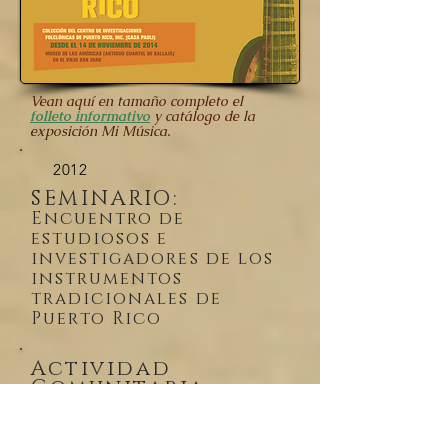
Vean aquí en tamaño completo el
folleto informativo
y catálogo de la
exposición Mi Música.
2012
SEMINARIO:
Encuentro de
estudiosos e
investigadores de los
instrumentos
tradicionales de
Puerto Rico
Actividad
Comunitaria:
Limpieza de la playa de
Ponce