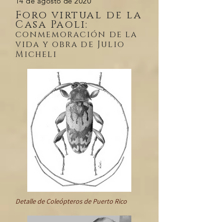
14 de agosto de 2020
Foro virtual de la
Casa Paoli:
conmemoración de la
vida y obra de Julio
Micheli
Detalle de
Coleópteros de Puerto Rico