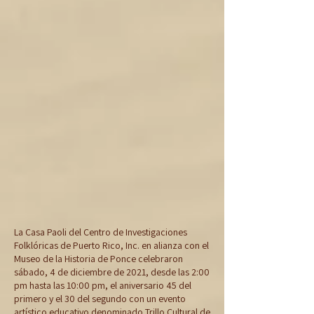
La Casa Paoli del Centro de Investigaciones
Folklóricas de Puerto Rico, Inc. en alianza con el
Museo de la Historia de Ponce celebraron
sábado, 4 de diciembre de 2021, desde las 2:00
pm hasta las 10:00 pm, el aniversario 45 del
primero y el 30 del segundo con un evento
artístico educativo denominado Trillo Cultural de