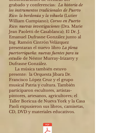
grabado y conferencias:
La historia de
los instrumentos tradicionales de Puerto
Rico: la bordonúa y la vihuela
(Lutier
William Cumpiano);
Corsos en Puerto
Rico: nuevas investigaciones
(Dra. Marie
Jean Paoletti de Casablanca); El Dr. J.
Emanuel Dufrasne González junto al
Ing. Ramón Cintrón Velázquez
presentaran el nuevo libro
La plena
puertorriqueña
:
nuevas fuentes para su
estudio
de Néstor Murray-Irizarry y
Dufrasne González.
La música también estuvo
presente: la Orquesta Jíbara Dr.
Francisco López Cruz y el grupo
musical Patria y cultura. También
participaron escultores, artistas-
pintores, artesanos, agricultores; el
Taller Boricua de Nueva York y la Casa
Paoli expusieron sus libros, camisetas,
CD, DVD y materiales educativos.