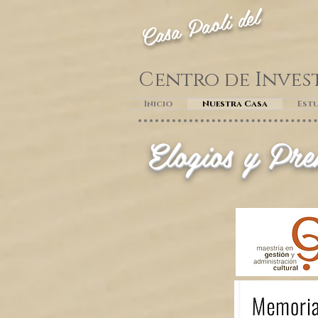
Casa Paoli del
Centro de Inves
Inicio
Nuestra Casa
Estu
Elogios y Pre