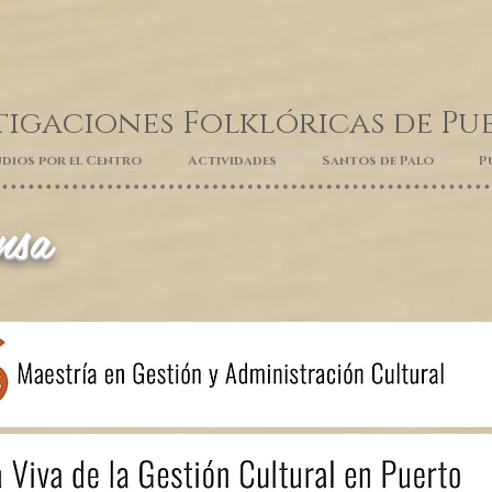
tigaciones Folklóricas de Pu
dios por el Centro
Actividades
Santos de Palo
P
nsa