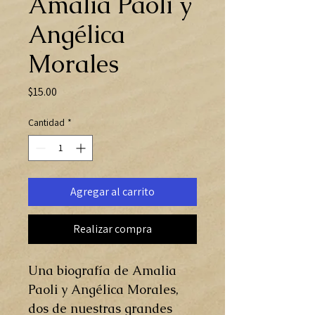
Amalia Paoli y
Angélica
Morales
Precio
$15.00
Cantidad
*
Agregar al carrito
Realizar compra
Una biografía de Amalia
Paoli y Angélica Morales,
dos de nuestras grandes