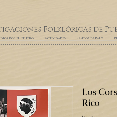
tigaciones Folklóricas de Pu
dios por el Centro
Actividades
Santos de Palo
P
Los Cors
Rico
Precio