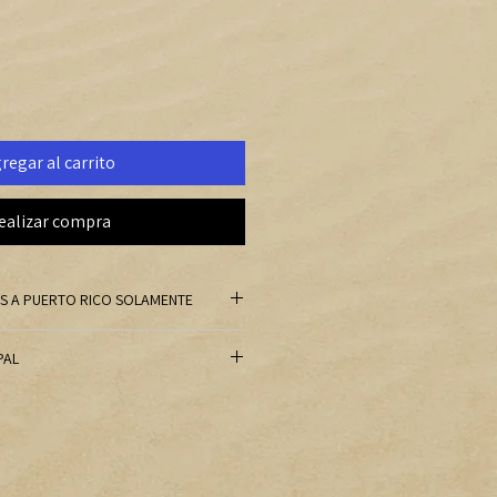
regar al carrito
ealizar compra
IS A PUERTO RICO SOLAMENTE
uerto Rico, favor de comunicarse a
PAL
 para solicitar y recibir el costo
o de ATH o PayPal, lamentablemente,
un pago adicional de $2 por compra.
tros libros con solo un pequeño
or encima de nuestros costos de
e sería cancelado por los cargos de