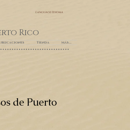
Language/Idioma
erto Rico
ublicaciones
Tienda
Más...
os de Puerto