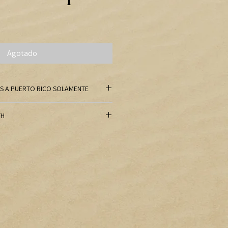
Agotado
IS A PUERTO RICO SOLAMENTE
TH
dio de ATH o PayPal,
enemos que requerir un pago
 compra. Ponemos precio a
 solo un pequeño margen de
a de nuestros costos de
que sería cancelado por los
al.