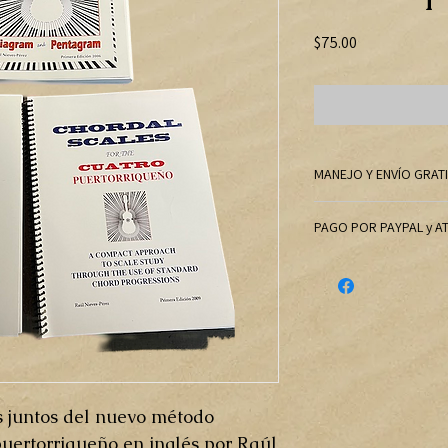
Precio
$75.00
MANEJO Y ENVÍO GRAT
PAGO POR PAYPAL y A
Si va a pagar por me
lamentablemente, t
adicional de $2 por
nuestros libros con
beneficio por encim
producción, margen 
cargos de Ath y Payp
os juntos del nuevo método
uertorriqueño en inglés por Raúl