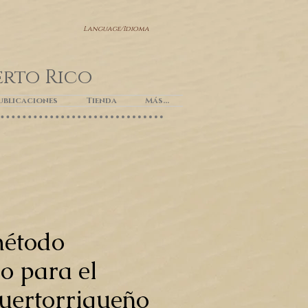
Language/Idioma
erto Rico
ublicaciones
Tienda
Más...
étodo
o para el
uertorriqueño