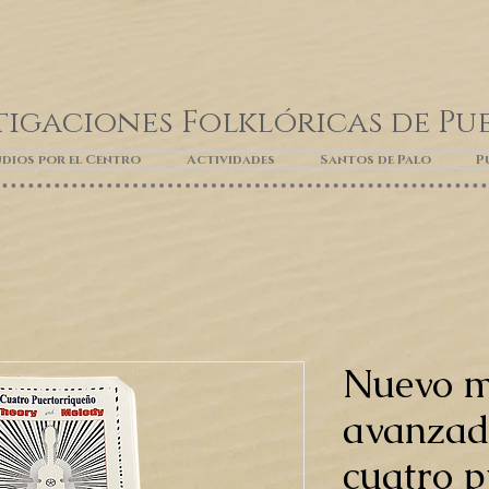
tigaciones Folklóricas de Pu
dios por el Centro
Actividades
Santos de Palo
P
Nuevo m
avanzad
cuatro p